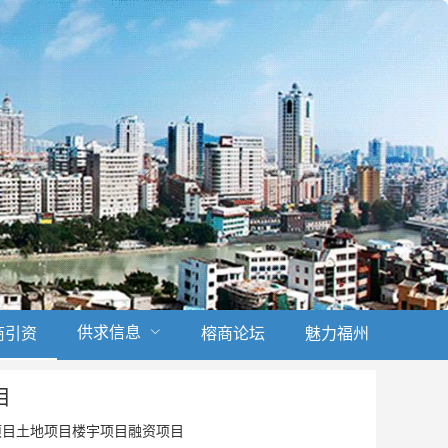
供求信息
商引资
榕商论坛
魅力福州
目
项目土地项目楼宇项目融资项目