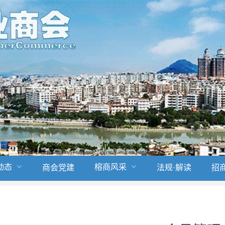
动态
榕商风采
商会党建
法规·解读
招