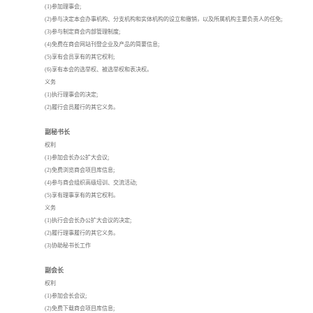
(1)参加理事会;
(2)参与决定本会办事机构、分支机构和实体机构的设立和撤销，以及所属机构主要负责人的任免;
(3)参与制定商会内部管理制度;
(4)免费在商会网站刊登企业及产品的简要信息;
(5)享有会员享有的其它权利;
(6)享有本会的选举权、被选举权和表决权。
义务
(1)执行理事会的决定;
(2)履行会员履行的其它义务。
副秘书长
权利
(1)参加会长办公扩大会议;
(2)免费浏览商会项目库信息;
(4)参与商会组织高级培训、交流活动;
(5)享有理事享有的其它权利。
义务
(1)执行会会长办公扩大会议的决定;
(2)履行理事履行的其它义务。
(3)协助秘书长工作
副会长
权利
(1)参加会长会议;
(2)免费下载商会项目库信息;