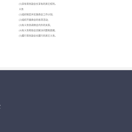
(5)享有常务副会长享有的其它权利。
义务
(1)组织制定并实施商会工作计划;
(2)组织开展商会的各项活动;
(3)有义务协调商会内外的关系;
(4)有义务帮助会员解决问题和困难;
(5)履行常务副会长履行的其它义务。
室