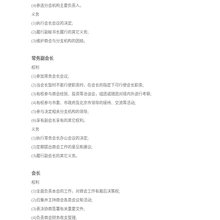
(4)参选分会机构主要负责人。
义务
(1)执行会长会议的决定;
(2)履行副秘书长履行的其它义务;
(3)维护商会与分支机构的团结。
常务副会长
权利
(1)参加常务会长会议;
(2)当会长暂时不能行使职责时，在会长的指定下可行使会长职责;
(3)有权参与商会经贸、投资等洽谈会，组团或随团对境内外进行考察;
(4)有权参与市委、市政府及北京市领导的接待、交流等活动;
(5)参与决定相关分支机构的领导;
(6)享有副会长享有的其它权利。
义务
(1)执行常务会长办公会议的决定;
(2)定期提出商会工作的意见和建议;
(3)履行副会长的其它义务。
会长
权利
(1)全面负责本会的工作，对商会工作有最后决策权;
(2)召集并主持商会各类会议和活动;
(3)表决协商签署有关重要文件;
(4)负责商会财务收支管理;