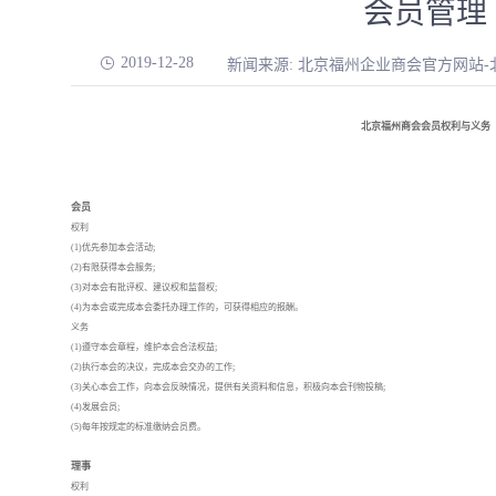
会员管理
2019-12-28
新闻来源: 北京福州企业商会官方网站
北京福州商会会员权利与义务
会员
权利
(1)优先参加本会活动;
(2)有限获得本会服务;
(3)对本会有批评权、建议权和监督权;
(4)为本会或完成本会委托办理工作的，可获得相应的报酬。
义务
(1)遵守本会章程，维护本会合法权益;
(2)执行本会的决议，完成本会交办的工作;
(3)关心本会工作，向本会反映情况，提供有关资料和信息，积极向本会刊物投稿;
(4)发展会员;
(5)每年按规定的标准缴纳会员费。
理事
权利